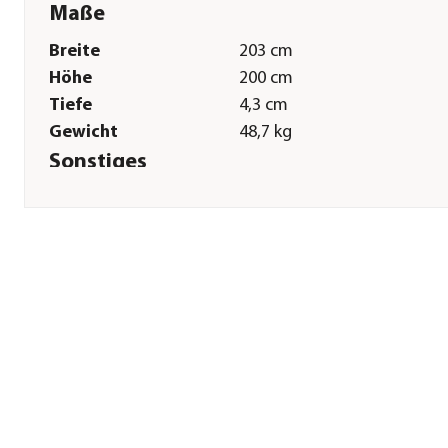
Maße
Breite
203 cm
Höhe
200 cm
Tiefe
4,3 cm
Gewicht
48,7 kg
Sonstiges
Marke
biohort
Garantie
20 Jahr(e)
Passend für
Neo 2A|Neo 2B |Neo 2C|Neo
Lieferumfang
Bausatz komplett mit
Führungsprofilen und
Paneelen
Hinweis
Hersteller-Farbbezeichnung
dunkelgrau-metallic