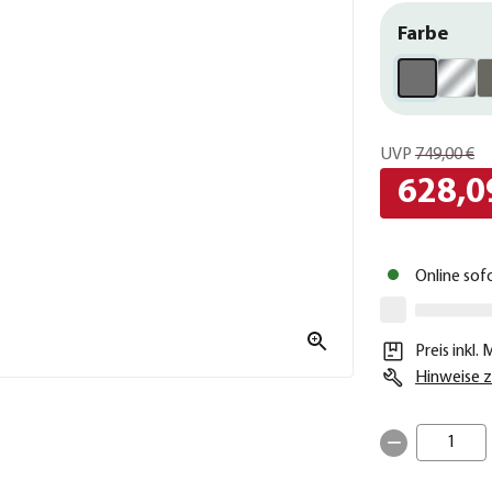
Farbe
UVP
749,00 €
628,0
Online sof
Preis inkl.
Hinweise z
1