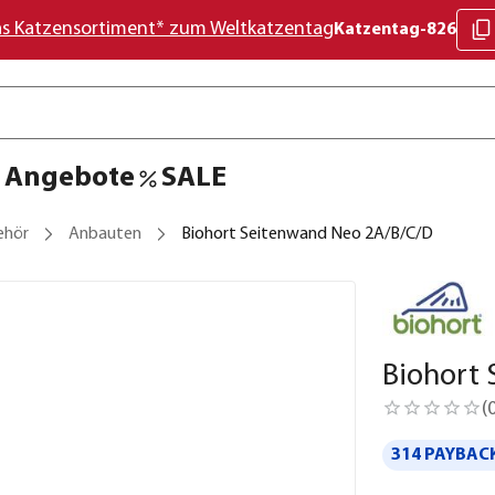
as Katzensortiment* zum Weltkatzentag
Katzentag-826
Angebote
SALE
ehör
Anbauten
Biohort Seitenwand Neo 2A/B/C/D
Biohort
(
314 PAYBACK