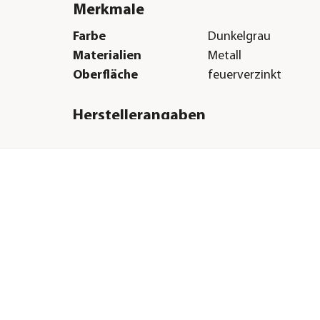
Merkmale
Farbe
Dunkelgrau
Materialien
Metall
Oberfläche
feuerverzinkt
Herstellerangaben
Land
AT
Firma
Biohort GmbH
 2D
E-Mail
info@biohort.at
Straße
Pürnstein
Hausnummer
43
Postleitzahl
4120
:
Stadt
Neufelden