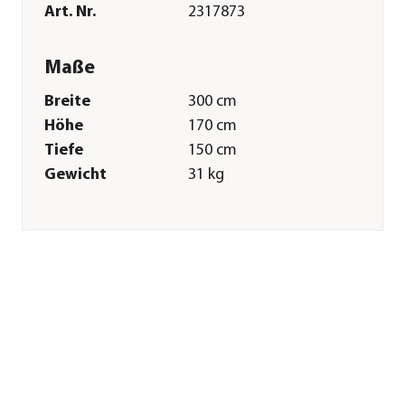
Art. Nr.
2317873
Maße
Breite
300 cm
Höhe
170 cm
Tiefe
150 cm
Gewicht
31 kg
Merkmale
Farbe
Dunkelgrün
Materialien
Stahl
Sonstiges
Marke
biohort
Garantie
20 Jahr(e)
Hinweis
Hersteller-
Farbbezeichnung: