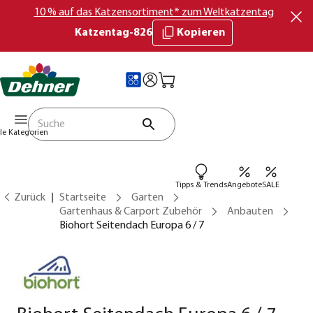
10 % auf das Katzensortiment* zum Weltkatzentag
Katzentag-826
Kopieren
lle Kategorien
Tipps & Trends
Angebote
SALE
Zurück
Startseite
Garten
Gartenhaus & Carport Zubehör
Anbauten
Biohort Seitendach Europa 6 / 7