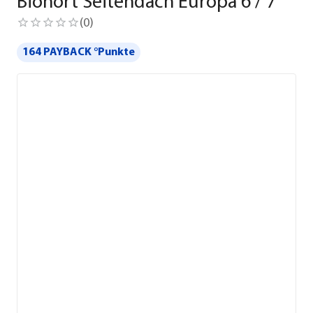
Biohort Seitendach Europa 6 / 7
(
0
)
164 PAYBACK °Punkte