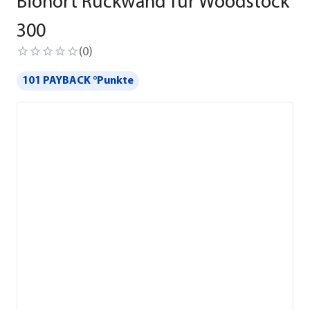
Biohort Rückwand für Woodstock
300
(
0
)
101 PAYBACK °Punkte