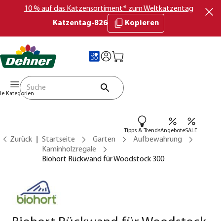
10 % auf das Katzensortiment* zum Weltkatzentag
Katzentag-826
Kopieren
lle Kategorien
Tipps & Trends
Angebote
SALE
Zurück
Startseite
Garten
Aufbewahrung
Kaminholzregale
Biohort Rückwand für Woodstock 300