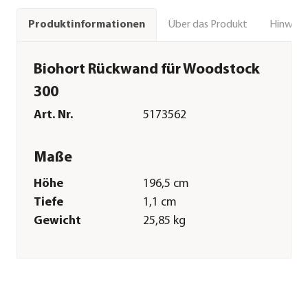
Über das Produkt
Hinweise
Produktinformationen
Biohort Rückwand für Woodstock
300
Art. Nr.
5173562
Maße
Höhe
196,5 cm
Tiefe
1,1 cm
Gewicht
25,85 kg
Wandstärke
1,1 cm
Merkmale
Farbe
Silber
Materialien
Stahl