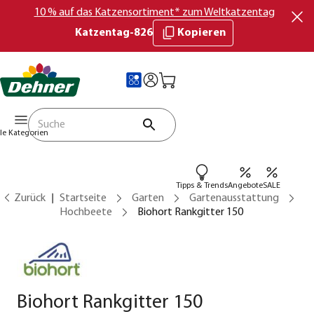
10 % auf das Katzensortiment* zum Weltkatzentag
Katzentag-826
Kopieren
lle Kategorien
Tipps & Trends
Angebote
SALE
Zurück
Startseite
Garten
Gartenausstattung
Hochbeete
Biohort Rankgitter 150
Biohort Rankgitter 150