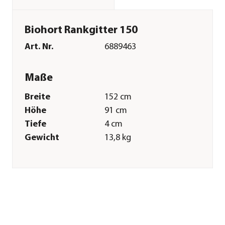
Biohort Rankgitter 150
Art. Nr.
6889463
Maße
Breite
152 cm
Höhe
91 cm
Tiefe
4 cm
Gewicht
13,8 kg
Merkmale
Farbe
Silber
Materialien
Metall
Oberfläche
feuerverzinkt
Sonstiges