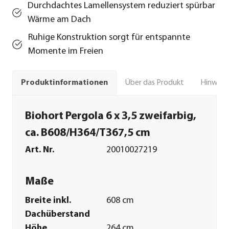
Durchdachtes Lamellensystem reduziert spürbar
Wärme am Dach
Ruhige Konstruktion sorgt für entspannte
Momente im Freien
Über das Produkt
Hinweise
Produktinformationen
Biohort Pergola 6 x 3,5 zweifarbig,
ca. B608/H364/T367,5 cm
Art. Nr.
20010027219
Maße
Breite inkl.
608 cm
Dachüberstand
Höhe
264 cm