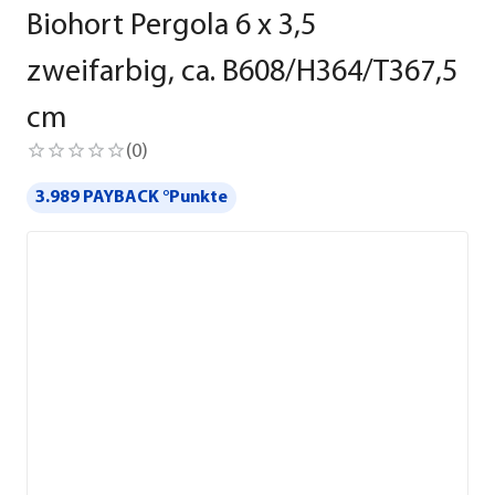
Biohort Pergola 6 x 3,5
zweifarbig, ca. B608/H364/T367,5
cm
(
0
)
3.989 PAYBACK °Punkte