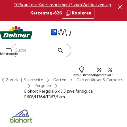
10 % auf das Katzensortiment* zum Weltkatzentag
Katzentag-826
Kopieren
lle Kategorien
Tipps & Trends
Angebote
SALE
Zurück
Startseite
Garten
Gartenhäuser & Carports
Pergolen
Biohort Pergola 6 x 3,5 zweifarbig, ca.
B608/H364/T367,5 cm