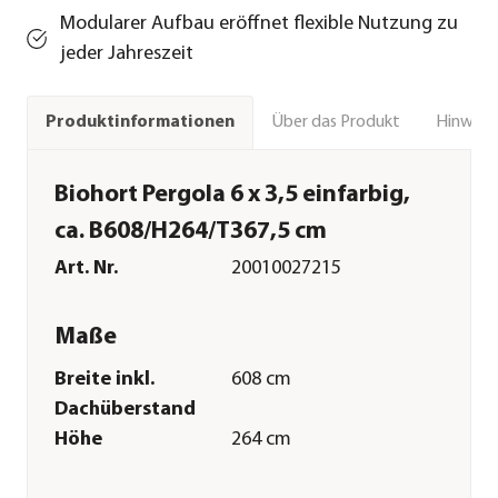
Modularer Aufbau eröffnet flexible Nutzung zu
jeder Jahreszeit
Über das Produkt
Hinweise
Produktinformationen
Biohort Pergola 6 x 3,5 einfarbig,
ca. B608/H264/T367,5 cm
Art. Nr.
20010027215
Maße
Breite inkl.
608 cm
Dachüberstand
Höhe
264 cm
Tiefe inkl.
367,5 cm