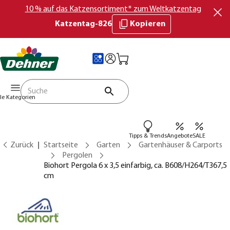
10 % auf das Katzensortiment* zum Weltkatzentag
Katzentag-826
Kopieren
lle Kategorien
Tipps & Trends
Angebote
SALE
Zurück
Startseite
Garten
Gartenhäuser & Carports
Pergolen
Biohort Pergola 6 x 3,5 einfarbig, ca. B608/H264/T367,5
cm