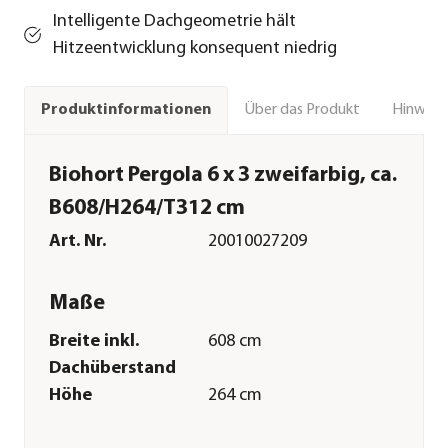
Intelligente Dachgeometrie hält
Hitzeentwicklung konsequent niedrig
Über das Produkt
Hinweise
Produktinformationen
Biohort Pergola 6 x 3 zweifarbig, ca.
B608/H264/T312 cm
Art. Nr.
20010027209
Maße
Breite inkl.
608 cm
Dachüberstand
Höhe
264 cm
Tiefe inkl.
312 cm