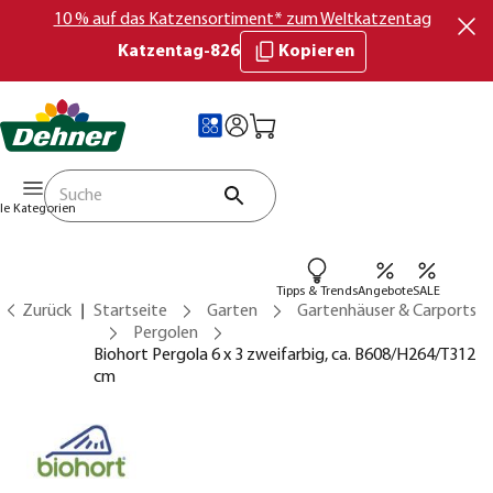
10 % auf das Katzensortiment* zum Weltkatzentag
Katzentag-826
Kopieren
lle Kategorien
Tipps & Trends
Angebote
SALE
Zurück
Startseite
Garten
Gartenhäuser & Carports
Pergolen
Biohort Pergola 6 x 3 zweifarbig, ca. B608/H264/T312
cm