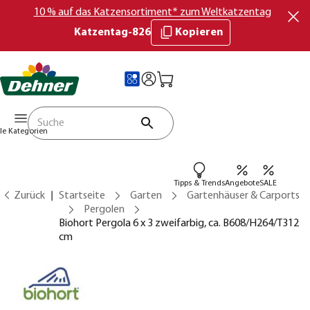
10 % auf das Katzensortiment* zum Weltkatzentag
Katzentag-826
Kopieren
lle Kategorien
Tipps & Trends
Angebote
SALE
Zurück
Startseite
Garten
Gartenhäuser & Carports
Pergolen
Biohort Pergola 6 x 3 zweifarbig, ca. B608/H264/T312
cm