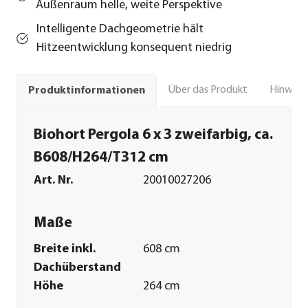
Außenraum helle, weite Perspektive
Intelligente Dachgeometrie hält
Hitzeentwicklung konsequent niedrig
Über das Produkt
Hinweise
Produktinformationen
Biohort Pergola 6 x 3 zweifarbig, ca.
B608/H264/T312 cm
Art. Nr.
20010027206
Maße
Breite inkl.
608 cm
Dachüberstand
Höhe
264 cm
Tiefe inkl.
312 cm