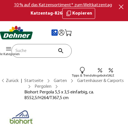
10 % auf das Katzensortiment* zum Weltkatzentag
Katzentag-826
Kopieren
lle Kategorien
Tipps & Trends
Angebote
SALE
Zurück
Startseite
Garten
Gartenhäuser & Carports
Pergolen
Biohort Pergola 5,5 x 3,5 einfarbig, ca.
B552,5/H264/T367,5 cm