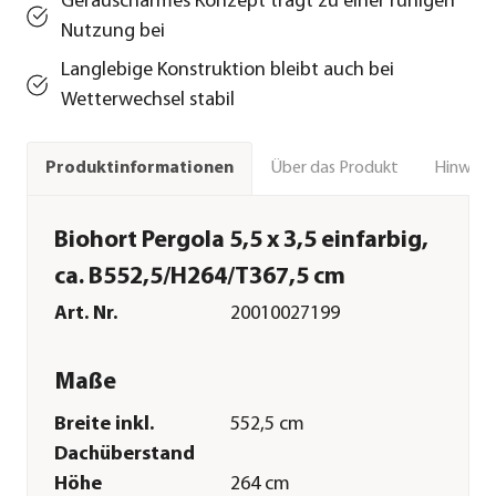
Geräuscharmes Konzept trägt zu einer ruhigen
Nutzung bei
Langlebige Konstruktion bleibt auch bei
Wetterwechsel stabil
Über das Produkt
Hinweise
Produktinformationen
Biohort Pergola 5,5 x 3,5 einfarbig,
ca. B552,5/H264/T367,5 cm
Art. Nr.
20010027199
Maße
Breite inkl.
552,5 cm
Dachüberstand
Höhe
264 cm