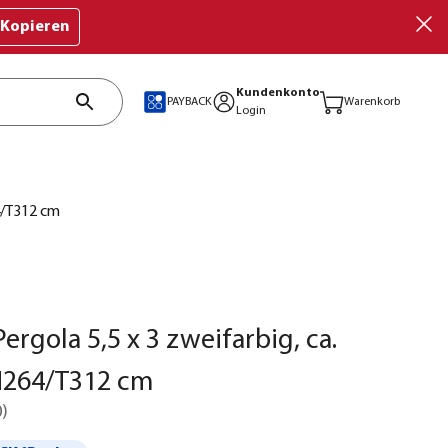
Kopieren
Kundenkonto
PAYBACK
Warenkorb
Login
64/T312 cm
ergola 5,5 x 3 zweifarbig, ca.
H264/T312 cm
0
)