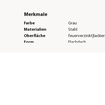
Merkmale
Farbe
Grau
Materialien
Stahl
Oberfläche
feuerverzinkt|lackier
Form
Flachdach
Boden
Ohne Boden
Herstellerangaben