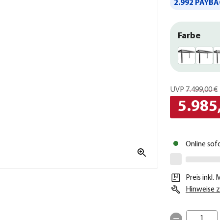
2.992 PAYBA
Farbe
UVP
7.499,00 €
5.985
Online sof
Preis inkl.
Hinweise z
1