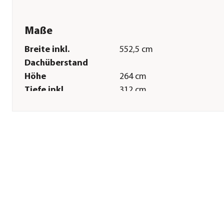
Maße
Breite inkl.
552,5 cm
Dachüberstand
Höhe
264 cm
Tiefe inkl.
312 cm
Dachüberstand
Innenmaß Breite
512,5 cm
Innenmaß Höhe
235 cm
Innenmaß Tiefe
272 cm
Breite Sockelmaß
513,6 cm
Tiefe Sockelmaß
273,1 cm
Grundfläche
13,94 m²
Wandstärke
0,5 mm
Sonstiges