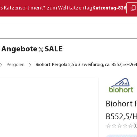
as Katzensortiment* zum Weltkatzentag
Katzentag-826
Angebote
SALE
Pergolen
Biohort Pergola 5,5 x 3 zweifarbig, ca. B552,5/H2
Biohort P
B552,5/
(