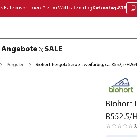
as Katzensortiment* zum Weltkatzentag
Katzentag-826
Angebote
SALE
Pergolen
Biohort Pergola 5,5 x 3 zweifarbig, ca. B552,5/H2
Biohort P
B552,5/
(