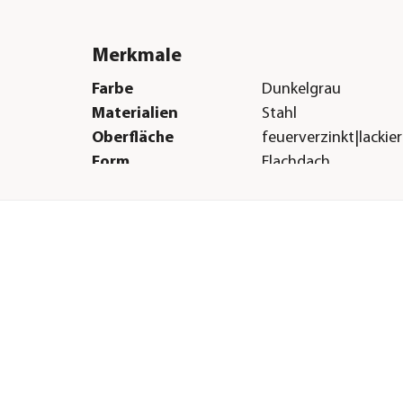
Merkmale
Farbe
Dunkelgrau
Materialien
Stahl
Oberfläche
feuerverzinkt|lackier
Form
Flachdach
Boden
Ohne Boden
Herstellerangaben