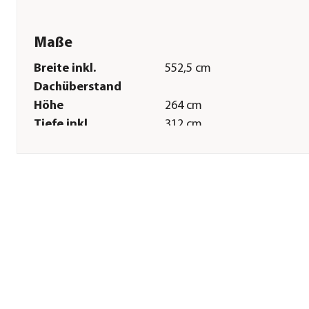
Maße
Breite inkl.
552,5 cm
Dachüberstand
Höhe
264 cm
Tiefe inkl.
312 cm
Dachüberstand
Innenmaß Breite
512,5 cm
Innenmaß Höhe
235 cm
Innenmaß Tiefe
272 cm
Breite Sockelmaß
513,6 cm
Tiefe Sockelmaß
273,1 cm
Grundfläche
13,94 m²
Wandstärke
0,5 mm
Sonstiges