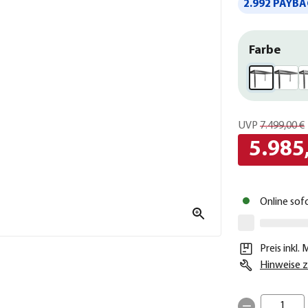
2.992 PAYBA
Farbe
UVP
7.499,00 €
5.985
Online sof
Preis inkl.
Hinweise z
1