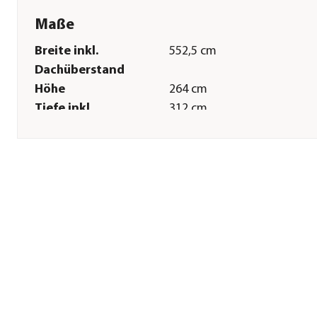
Maße
Breite inkl.
552,5 cm
Dachüberstand
Höhe
264 cm
Tiefe inkl.
312 cm
Dachüberstand
Innenmaß Breite
512,5 cm
Innenmaß Höhe
235 cm
Innenmaß Tiefe
272 cm
Breite Sockelmaß
513,6 cm
Tiefe Sockelmaß
273,1 cm
Grundfläche
13,94 m²
Wandstärke
0,5 mm
Sonstiges
Marke
biohort