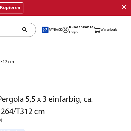
Kopieren
Kundenkonto
PAYBACK
Warenkorb
Login
/T312 cm
ergola 5,5 x 3 einfarbig, ca.
H264/T312 cm
0
)