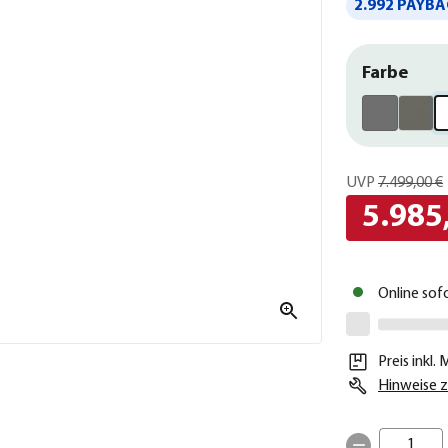
2.992 PAYBA
Farbe
UVP
7.499,00 €
5.985
Online sof
Preis inkl.
Hinweise z
1