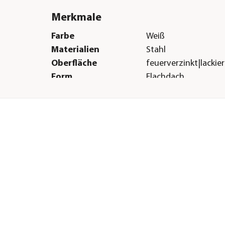
Merkmale
Farbe
Weiß
Materialien
Stahl
Oberfläche
feuerverzinkt|lackier
Form
Flachdach
Boden
Ohne Boden
Herstellerangaben
Land
AT