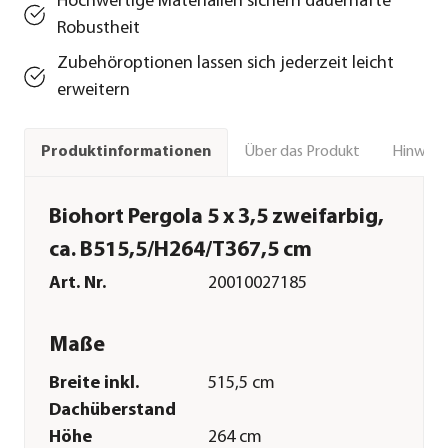
Hochwertige Materialien sichern dauerhafte
Robustheit
Zubehöroptionen lassen sich jederzeit leicht
erweitern
Über das Produkt
Hinweise
Produktinformationen
Biohort Pergola 5 x 3,5 zweifarbig,
ca. B515,5/H264/T367,5 cm
Art. Nr.
20010027185
Maße
Breite inkl.
515,5 cm
Dachüberstand
Höhe
264 cm