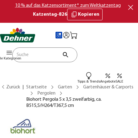
10 % auf das Katzensortiment* zum Weltkatzentag
Katzentag-826
Kopieren
lle Kategorien
Tipps & Trends
Angebote
SALE
Zurück
Startseite
Garten
Gartenhäuser & Carports
Pergolen
Biohort Pergola 5 x 3,5 zweifarbig, ca.
B515,5/H264/T367,5 cm