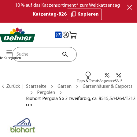
10 % auf das Katzensortiment* zum Weltkatzentag
Katzentag-826
Kopieren
lle Kategorien
Tipps & Trends
Angebote
SALE
Zurück
Startseite
Garten
Gartenhäuser & Carports
Pergolen
Biohort Pergola 5 x 3 zweifarbig, ca. B515,5/H264/T312
cm