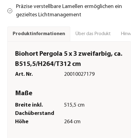
Präzise verstellbare Lamellen ermöglichen ein
gezieltes Lichtmanagement
Über das Produkt
Hinweise
Produktinformationen
Biohort Pergola 5 x 3 zweifarbig, ca.
B515,5/H264/T312 cm
Art. Nr.
20010027179
Maße
Breite inkl.
515,5 cm
Dachüberstand
Höhe
264 cm
Tiefe inkl.
312 cm