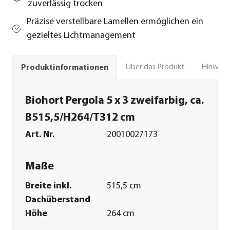
zuverlässig trocken
Präzise verstellbare Lamellen ermöglichen ein
gezieltes Lichtmanagement
Über das Produkt
Hinweise
Produktinformationen
Biohort Pergola 5 x 3 zweifarbig, ca.
B515,5/H264/T312 cm
Art. Nr.
20010027173
Maße
Breite inkl.
515,5 cm
Dachüberstand
Höhe
264 cm
Tiefe inkl.
312 cm