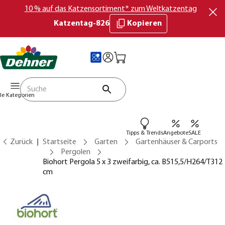
10 % auf das Katzensortiment* zum Weltkatzentag
Katzentag-826
Kopieren
lle Kategorien
Tipps & Trends
Angebote
SALE
Zurück
Startseite
Garten
Gartenhäuser & Carports
Pergolen
Biohort Pergola 5 x 3 zweifarbig, ca. B515,5/H264/T312
cm