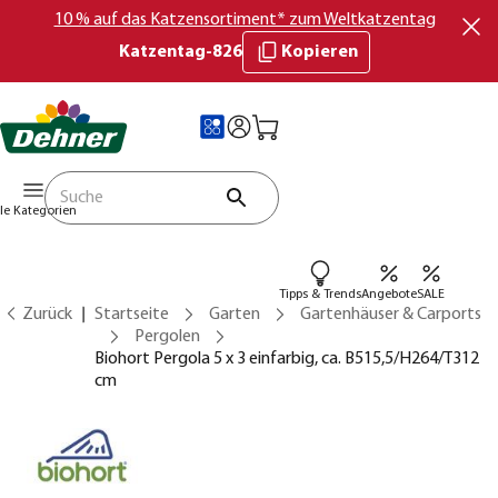
10 % auf das Katzensortiment* zum Weltkatzentag
Katzentag-826
Kopieren
lle Kategorien
Tipps & Trends
Angebote
SALE
Zurück
Startseite
Garten
Gartenhäuser & Carports
Pergolen
Biohort Pergola 5 x 3 einfarbig, ca. B515,5/H264/T312
cm