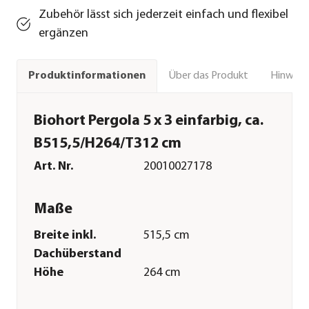
Zubehör lässt sich jederzeit einfach und flexibel
ergänzen
Über das Produkt
Hinweise
Produktinformationen
Biohort Pergola 5 x 3 einfarbig, ca.
B515,5/H264/T312 cm
Art. Nr.
20010027178
Maße
Breite inkl.
515,5 cm
Dachüberstand
Höhe
264 cm
Tiefe inkl.
312 cm