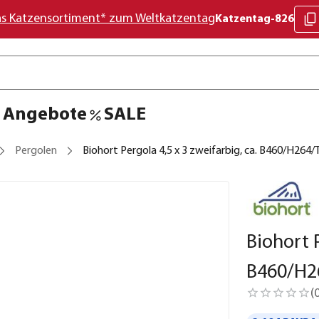
as Katzensortiment* zum Weltkatzentag
Katzentag-826
Angebote
SALE
Pergolen
Biohort Pergola 4,5 x 3 zweifarbig, ca. B460/H264
Biohort P
B460/H2
(