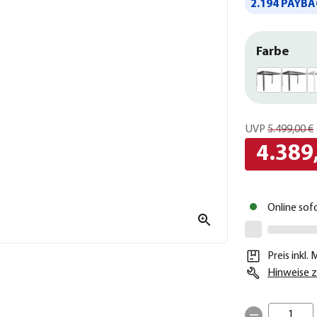
2.194 PAYBA
Farbe
UVP
5.499,00 €
4.389
Online sof
Preis inkl.
Hinweise z
1