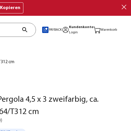
Kopieren
Kundenkonto
PAYBACK
Warenkorb
Login
/T312 cm
ergola 4,5 x 3 zweifarbig, ca.
64/T312 cm
0
)