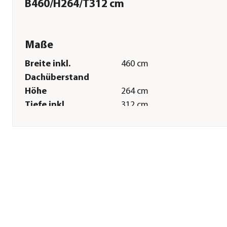
B460/H264/T312 cm
Maße
Breite inkl.
460 cm
Dachüberstand
Höhe
264 cm
Tiefe inkl.
312 cm
Dachüberstand
Innenmaß Breite
420 cm
Innenmaß Höhe
235 cm
Innenmaß Tiefe
272 cm
Breite Sockelmaß
421,1 cm
Tiefe Sockelmaß
273,1 cm
Grundfläche
11,42 m²
Wandstärke
0,5 mm