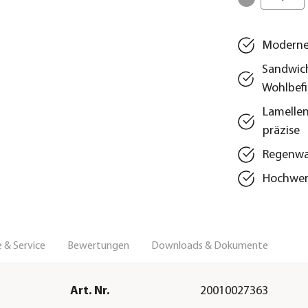
Modernes
Sandwich
Wohlbef
Lamellen
präzise
Regenwas
Hochwert
 & Service
Bewertungen
Downloads & Dokumente
Art. Nr.
20010027363