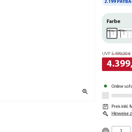
2.199 PAYBA
Farbe
UVP
5.499,00 €
4.399
Online sof
Preis inkl.
Hinweise z
1