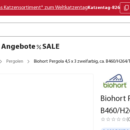
as Katzensortiment* zum Weltkatzentag
Katzentag-826
Angebote
SALE
Pergolen
Biohort Pergola 4,5 x 3 zweifarbig, ca. B460/H264
Biohort P
B460/H2
(