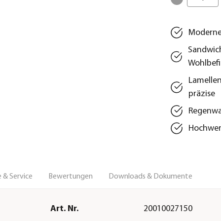
Modernes
Sandwich
Wohlbef
Lamellen
präzise
Regenwas
Hochwert
 & Service
Bewertungen
Downloads & Dokumente
Art. Nr.
20010027150