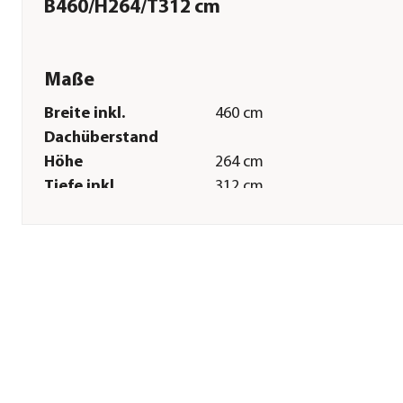
B460/H264/T312 cm
Maße
Breite inkl.
460 cm
Dachüberstand
Höhe
264 cm
Tiefe inkl.
312 cm
Dachüberstand
Innenmaß Breite
420 cm
Innenmaß Höhe
235 cm
Innenmaß Tiefe
272 cm
Breite Sockelmaß
421,1 cm
Tiefe Sockelmaß
273,1 cm
Grundfläche
11,42 m²
Wandstärke
0,5 mm