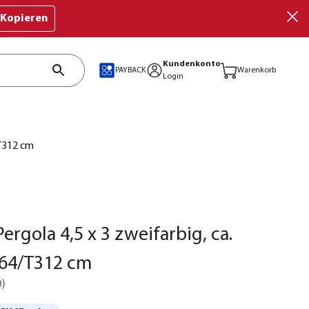
Kopieren
Kundenkonto
PAYBACK
Warenkorb
Login
/T312 cm
ergola 4,5 x 3 zweifarbig, ca.
64/T312 cm
0
)