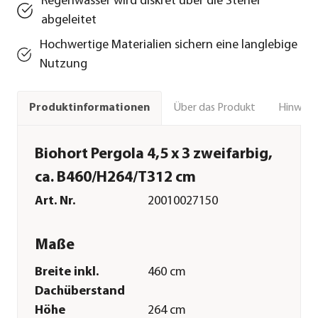
Regenwasser wird diskret über die Steher
abgeleitet
Hochwertige Materialien sichern eine langlebige
Nutzung
Über das Produkt
Hinweise
Produktinformationen
Biohort Pergola 4,5 x 3 zweifarbig,
ca. B460/H264/T312 cm
Art. Nr.
20010027150
Maße
Breite inkl.
460 cm
Dachüberstand
Höhe
264 cm