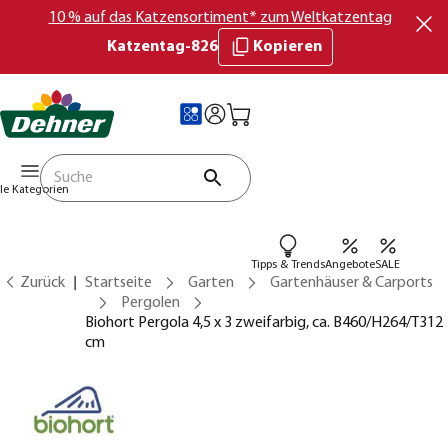
10 % auf das Katzensortiment* zum Weltkatzentag
Katzentag-826
Kopieren
lle Kategorien
Tipps & Trends
Angebote
SALE
Zurück
Startseite
Garten
Gartenhäuser & Carports
Pergolen
Biohort Pergola 4,5 x 3 zweifarbig, ca. B460/H264/T312
cm