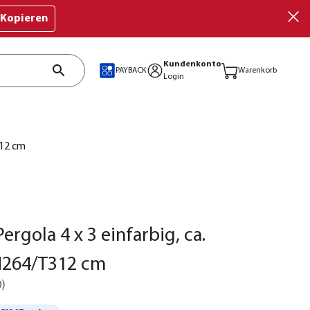
Kopieren
Kundenkonto
PAYBACK
Warenkorb
Login
312 cm
ergola 4 x 3 einfarbig, ca.
H264/T312 cm
0
)