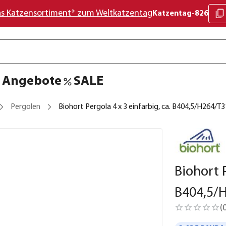
as Katzensortiment* zum Weltkatzentag
Katzentag-826
Angebote
SALE
Pergolen
Biohort Pergola 4 x 3 einfarbig, ca. B404,5/H264/T
Biohort P
B404,5/
(