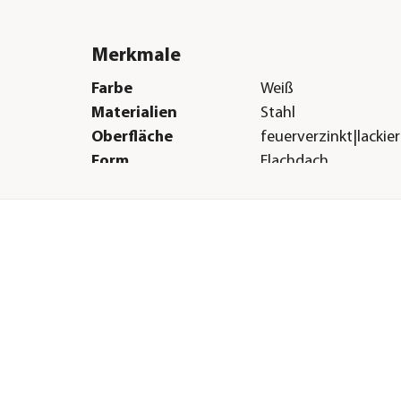
Merkmale
Farbe
Weiß
Materialien
Stahl
Oberfläche
feuerverzinkt|lackier
Form
Flachdach
Boden
Ohne Boden
Herstellerangaben