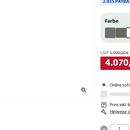
2.035 PAYBA
Farbe
UVP
5.099,00 €
4.070
Online sof
Preis inkl.
Hinweise z
1