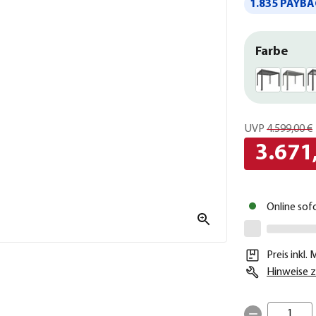
1.835 PAYBA
Farbe
UVP
4.599,00 €
3.671
Online sof
Preis inkl.
Hinweise z
1