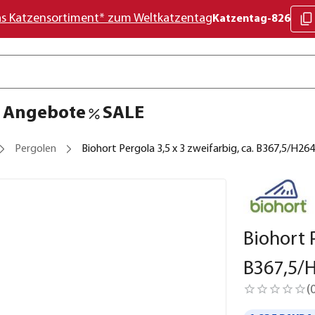
as Katzensortiment* zum Weltkatzentag
Katzentag-826
Angebote
SALE
Pergolen
Biohort Pergola 3,5 x 3 zweifarbig, ca. B367,5/H2
Biohort P
B367,5/
(