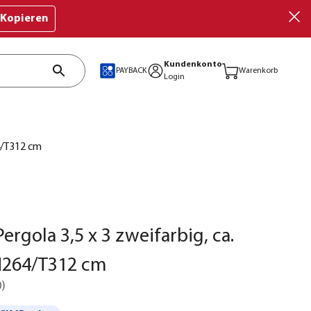
Kopieren
Kundenkonto
PAYBACK
Warenkorb
Login
64/T312 cm
ergola 3,5 x 3 zweifarbig, ca.
H264/T312 cm
0
)