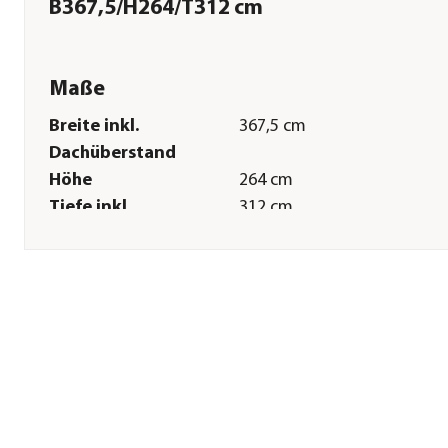
B367,5/H264/T312 cm
Maße
Breite inkl.
367,5 cm
Dachüberstand
Höhe
264 cm
Tiefe inkl.
312 cm
Dachüberstand
Innenmaß Breite
328 cm
Innenmaß Höhe
235 cm
Innenmaß Tiefe
272 cm
Breite Sockelmaß
329,1 cm
Tiefe Sockelmaß
273,1 cm
Grundfläche
8,92 m²
Wandstärke
0,5 mm