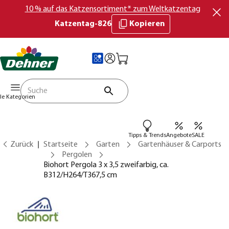
10 % auf das Katzensortiment* zum Weltkatzentag
Katzentag-826
Kopieren
lle Kategorien
Tipps & Trends
Angebote
SALE
Zurück
Startseite
Garten
Gartenhäuser & Carports
Pergolen
Biohort Pergola 3 x 3,5 zweifarbig, ca.
B312/H264/T367,5 cm