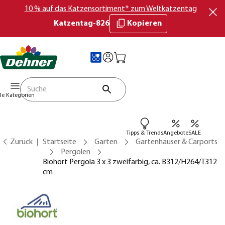
10 % auf das Katzensortiment* zum Weltkatzentag
Katzentag-826
Kopieren
lle Kategorien
Tipps & Trends
Angebote
SALE
Zurück
Startseite
Garten
Gartenhäuser & Carports
Pergolen
Biohort Pergola 3 x 3 zweifarbig, ca. B312/H264/T312
cm