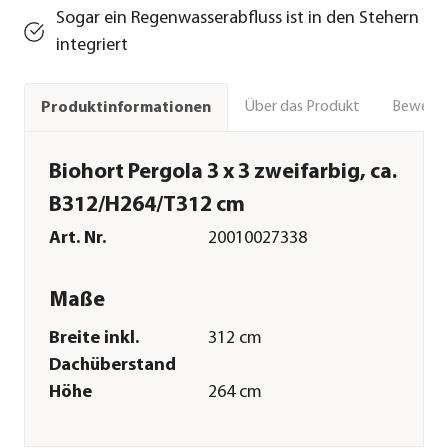
Sogar ein Regenwasserabfluss ist in den Stehern
integriert
Über das Produkt
Bewert
Produktinformationen
Biohort Pergola 3 x 3 zweifarbig, ca.
B312/H264/T312 cm
Art. Nr.
20010027338
Maße
Breite inkl.
312 cm
Dachüberstand
Höhe
264 cm
Tiefe inkl.
312 cm
Dachüberstand