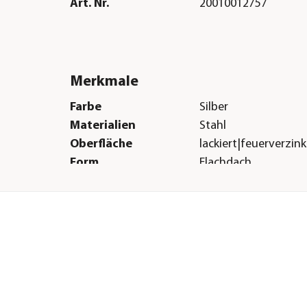
Art. Nr.
20010012757
Merkmale
Farbe
Silber
Materialien
Stahl
Oberfläche
lackiert|feuerverzin
Form
Flachdach