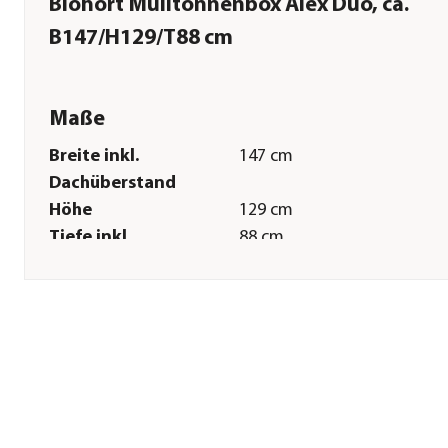
Biohort Mülltonnenbox Alex Duo, ca.
B147/H129/T88 cm
Maße
Breite inkl.
147 cm
Dachüberstand
Höhe
129 cm
Tiefe inkl.
88 cm
Dachüberstand
Gewicht
56,45 kg
Innenmaß Breite
142 cm
Innenmaß Höhe
128 cm
Innenmaß Tiefe
79 cm
Breite Sockelmaß
142 cm
Tiefe Sockelmaß
79 cm