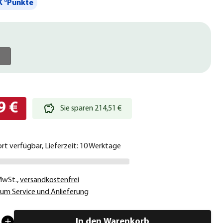
 °Punkte
9 €
Sie sparen 214,51 €
ort verfügbar, Lieferzeit: 10 Werktage
 MwSt.
,
versandkostenfrei
um Service und Anlieferung
In den Warenkorb