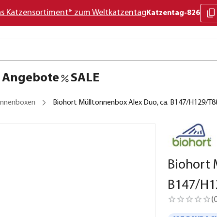
as Katzensortiment* zum Weltkatzentag
Katzentag-826
Angebote
SALE
onnenboxen
Biohort Mülltonnenbox Alex Duo, ca. B147/H129/T8
Biohort 
B147/H1
(