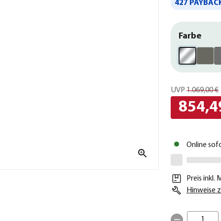
427 PAYBACK
Farbe
UVP
1.069,00 €
854,4
Online sof
Preis inkl.
Hinweise z
1