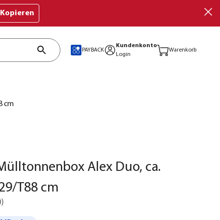
Kopieren
Kundenkonto
PAYBACK
Warenkorb
Login
8 cm
Mülltonnenbox Alex Duo, ca.
29/T88 cm
0
)