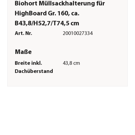
Biohort Müllsackhalterung für
HighBoard Gr. 160, ca.
B43,8/H52,7/T74,5 cm
Art. Nr.
20010027334
Maße
Breite inkl.
43,8 cm
Dachüberstand
Höhe
52,7 cm
Tiefe inkl.
74,5 cm
Dachüberstand
Gewicht
270 g
Breite Sockelmaß
1,1 cm
Tiefe Sockelmaß
1,1 cm
Wandstärke
0,5 mm