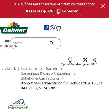
10 % auf das Katzensortiment* zum Weltkatzentag
Katzentag-826
Kopieren
lle Kategorien
Tipps & Trends
Angebote
SALE
Zurück
Startseite
Garten
Gartenhaus & Carport Zubehör
Zubehör & Ausstattung
Biohort Müllsackhalterung für HighBoard Gr. 160, ca.
B43,8/H52,7/T74,5 cm