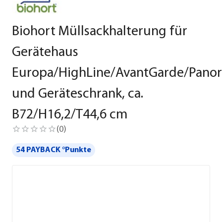
Biohort Müllsackhalterung für
Gerätehaus
Europa/HighLine/AvantGarde/Pano
und Geräteschrank, ca.
B72/H16,2/T44,6 cm
(
0
)
54 PAYBACK °Punkte