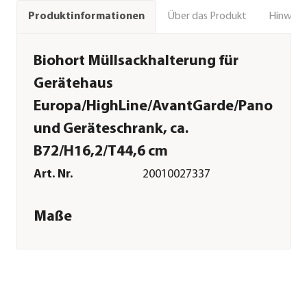
Über das Produkt
Hinweise
Produktinformationen
Biohort Müllsackhalterung für
Gerätehaus
Europa/HighLine/AvantGarde/Panoram
und Geräteschrank, ca.
B72/H16,2/T44,6 cm
Art. Nr.
20010027337
Maße
Breite inkl.
72 cm
Dachüberstand
Höhe
16,2 cm
Tiefe inkl.
44,6 cm