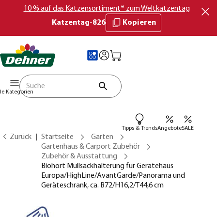
10 % auf das Katzensortiment* zum Weltkatzentag
Katzentag-826
Kopieren
lle Kategorien
Tipps & Trends
Angebote
SALE
Zurück
Startseite
Garten
Gartenhaus & Carport Zubehör
Zubehör & Ausstattung
Biohort Müllsackhalterung für Gerätehaus
Europa/HighLine/AvantGarde/Panorama und
Geräteschrank, ca. B72/H16,2/T44,6 cm