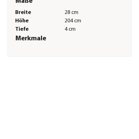
Maße
Breite
28 cm
Höhe
204 cm
Tiefe
4 cm
Merkmale
Farbe
Weiß
Materialien
Stahl
Sonstiges
Marke
biohort
Garantie
20 Jahr(e)
Passend für
Neo
Lieferumfang
Steckdosen sind
nicht im
Lieferumfang
enthalten
Hinweis
Hersteller-