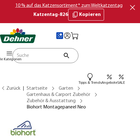
10 % auf das Katzensortiment* zum Weltkatzentag
Katzentag-826
Kopieren
lle Kategorien
Tipps & Trends
Angebote
SALE
Zurück
Startseite
Garten
Gartenhaus & Carport Zubehör
Zubehör & Ausstattung
Biohort Montagepaneel Neo