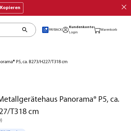
Kopieren
Kundenkonto
PAYBACK
Warenkorb
Login
norama® P5, ca. B273/H227/T318 cm
Metallgerätehaus Panorama® P5, ca.
27/T318 cm
0
)