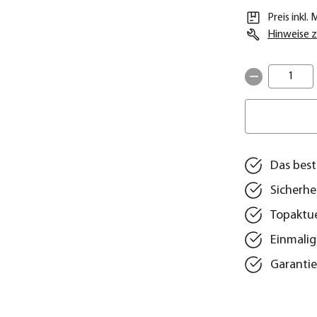
Preis inkl.
Hinweise z
1
Das best
Sicherhe
Topaktue
Einmalig
Garantie