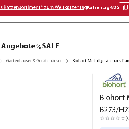
as Katzensortiment* zum Weltkatzentag
Katzentag-826
Angebote
SALE
Gartenhäuser & Gerätehäuser
Biohort Metallgerätehaus Pa
Biohort 
B273/H2
(