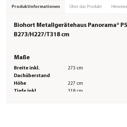
Über das Produkt
Hinweise
Produktinformationen
Biohort Metallgerätehaus Panorama® P5,
B273/H227/T318 cm
Maße
Breite inkl.
273 cm
Dachüberstand
Höhe
227 cm
Tiefe inkl.
318 cm
Dachüberstand
Gewicht
259 kg
Innenmaß Breite
252 cm
Innenmaß Höhe
220 cm