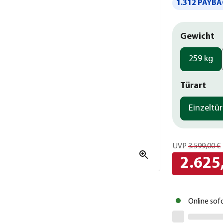
1.312 PAYBA
Gewicht
259 kg
Türart
Einzeltü
UVP
3.599,00 €
2.625
Online sof