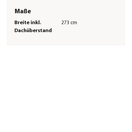
Maße
Breite inkl.
273 cm
Dachüberstand
Höhe
227 cm
Tiefe inkl.
198 cm
Dachüberstand
Gewicht
202 kg
Innenmaß Breite
252 cm
Innenmaß Höhe
220 cm
Innenmaß Tiefe
172 cm
Innenmaß Länge
252 cm
Breite Sockelmaß
253,1 cm
Tiefe Sockelmaß
173,1 cm
Grundfläche
4,33 m²
Firsthöhe
227 cm