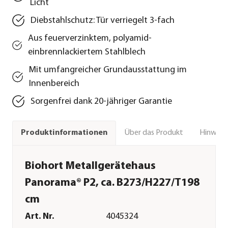
Licht
Diebstahlschutz: Tür verriegelt 3-fach
Aus feuerverzinktem, polyamid-
einbrennlackiertem Stahlblech
Mit umfangreicher Grundausstattung im
Innenbereich
Sorgenfrei dank 20-jähriger Garantie
Über das Produkt
Hinweise
Produktinformationen
Biohort Metallgerätehaus
Panorama® P2, ca. B273/H227/T198
cm
Art. Nr.
4045324