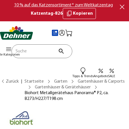
10 % auf das Katzensortiment* zum Weltkatzentag
Katzentag-826
Kopieren
lle Kategorien
Tipps & Trends
Angebote
SALE
Zurück
Startseite
Garten
Gartenhäuser & Carports
Gartenhäuser & Gerätehäuser
Biohort Metallgerätehaus Panorama® P2, ca.
B273/H227/T198 cm