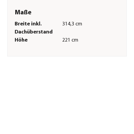
Maße
Breite inkl.
314,3 cm
Dachüberstand
Höhe
221 cm
Tiefe inkl.
314,3 cm
Dachüberstand
Gewicht
328,75 kg
Innenmaß Breite
292 cm
Innenmaß Höhe
210 cm
Innenmaß Tiefe
292 cm
Breite Sockelmaß
297 cm
Tiefe Sockelmaß
297 cm
Grundfläche
8,53 m²
Dachüberstand
10 cm
Türhöhe
182 cm