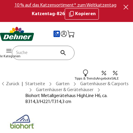
10 % auf das Katzensortiment* zum Weltkatzentag
Katzentag-826
Kopieren
lle Kategorien
Tipps & Trends
Angebote
SALE
Zurück
Startseite
Garten
Gartenhäuser & Carports
Gartenhäuser & Gerätehäuser
Biohort Metallgerätehaus HighLine H6, ca.
B314,3/H221/T314,3 cm