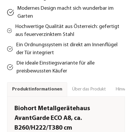
Modernes Design macht sich wunderbar im
Garten
Hochwertige Qualität aus Österreich: gefertigt
aus feuerverzinktem Stahl
Ein Ordnungssystem ist direkt am Innenflügel
der Tür integriert
Die ideale Einstiegsvariante für alle
preisbewussten Käufer
Über das Produkt
Hinweise
Produktinformationen
Biohort Metallgerätehaus
AvantGarde ECO A8, ca.
B260/H222/T380 cm