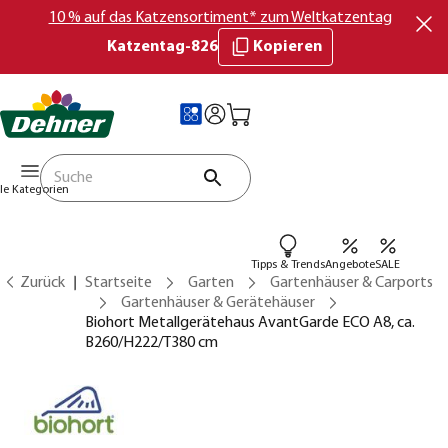
10 % auf das Katzensortiment* zum Weltkatzentag
Katzentag-826
Kopieren
lle Kategorien
Tipps & Trends
Angebote
SALE
Zurück
Startseite
Garten
Gartenhäuser & Carports
Gartenhäuser & Gerätehäuser
Biohort Metallgerätehaus AvantGarde ECO A8, ca.
B260/H222/T380 cm