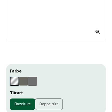
Farbe
Türart
Einzeltüre
Doppeltüre