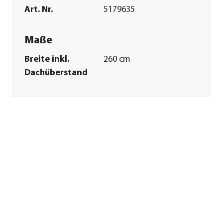
Art. Nr.
5179635
Maße
Breite inkl.
260 cm
Dachüberstand
Höhe
222 cm
Tiefe inkl.
380 cm
Dachüberstand
Gewicht
171,7 kg
Innenmaß Breite
252 cm
Innenmaß Höhe
209 cm
Innenmaß Tiefe
332 cm
Breite Sockelmaß
257 cm
Tiefe Sockelmaß
337 cm
Grundfläche
8,37 m²
Dachüberstand
39 cm