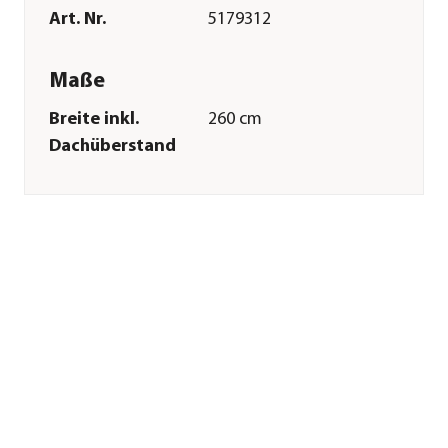
Art. Nr.
5179312
Maße
Breite inkl.
260 cm
Dachüberstand
Höhe
218 cm
Tiefe inkl.
220 cm
Dachüberstand
Gewicht
103,3 kg
Innenmaß Breite
252 cm
Innenmaß Höhe
209 cm
Innenmaß Tiefe
172 cm
Breite Sockelmaß
257 cm
Tiefe Sockelmaß
177 cm
Grundfläche
4,33 m²
Dachüberstand
39 cm