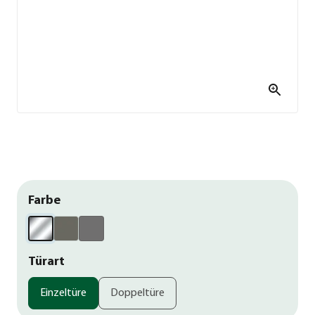
Farbe
Türart
Einzeltüre
Doppeltüre