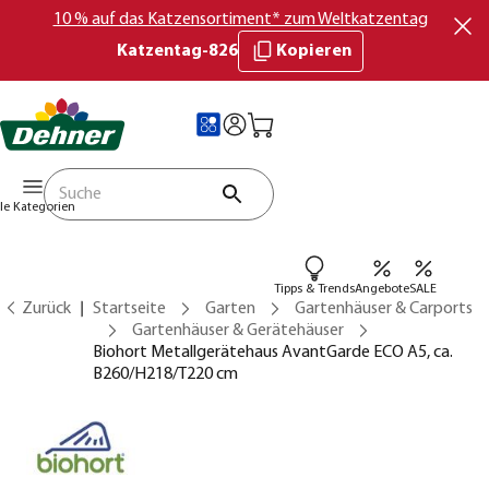
10 % auf das Katzensortiment* zum Weltkatzentag
Katzentag-826
Kopieren
lle Kategorien
Tipps & Trends
Angebote
SALE
Zurück
Startseite
Garten
Gartenhäuser & Carports
Gartenhäuser & Gerätehäuser
Biohort Metallgerätehaus AvantGarde ECO A5, ca.
B260/H218/T220 cm