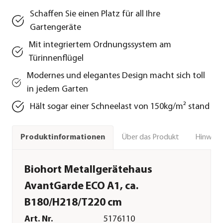
Schaffen Sie einen Platz für all Ihre
Gartengeräte
Mit integriertem Ordnungssystem am
Türinnenflügel
Modernes und elegantes Design macht sich toll
in jedem Garten
Hält sogar einer Schneelast von 150kg/m² stand
Über das Produkt
Hinweise
Produktinformationen
Biohort Metallgerätehaus
AvantGarde ECO A1, ca.
B180/H218/T220 cm
Art. Nr.
5176110