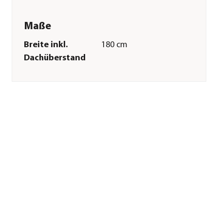
Maße
Breite inkl.
180 cm
Dachüberstand
Höhe
218 cm
Tiefe inkl.
220 cm
Dachüberstand
Gewicht
73,85 kg
Innenmaß Breite
172 cm
Innenmaß Höhe
209 cm
Innenmaß Tiefe
172 cm
Breite Sockelmaß
177 cm
Tiefe Sockelmaß
177 cm
Grundfläche
2,96 m²
Dachüberstand
39 cm
Türhöhe
182 cm