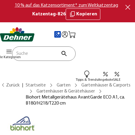
10 % auf das Katzensortiment* zum Weltkatzentag
Katzentag-826
Kopieren
lle Kategorien
Tipps & Trends
Angebote
SALE
Zurück
Startseite
Garten
Gartenhäuser & Carports
Gartenhäuser & Gerätehäuser
Biohort Metallgerätehaus AvantGarde ECO A1, ca.
B180/H218/T220 cm