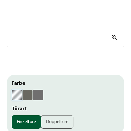
Farbe
Türart
Einzeltüre
Doppeltüre