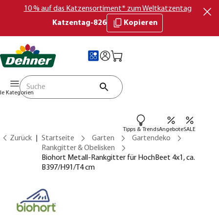
10 % auf das Katzensortiment* zum Weltkatzentag
Katzentag-826
Kopieren
lle Kategorien
Tipps & Trends
Angebote
SALE
Zurück
Startseite
Garten
Gartendeko
Rankgitter & Obelisken
Biohort Metall-Rankgitter für HochBeet 4x1, ca.
B397/H91/T4 cm