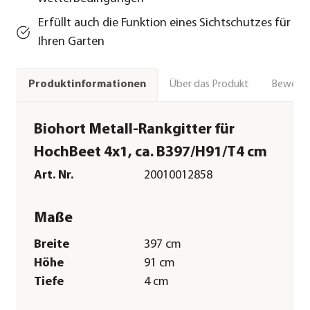
Erfüllt auch die Funktion eines Sichtschutzes für
Ihren Garten
Über das Produkt
Bewert
Produktinformationen
Biohort Metall-Rankgitter für
HochBeet 4x1, ca. B397/H91/T4 cm
Art. Nr.
20010012858
Maße
Breite
397 cm
Höhe
91 cm
Tiefe
4 cm
Gewicht
31,8 kg