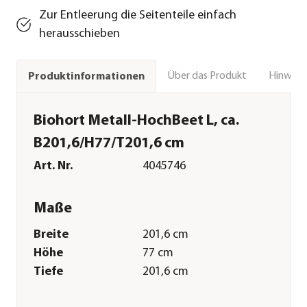
Zur Entleerung die Seitenteile einfach
herausschieben
Über das Produkt
Hinweise
Produktinformationen
Biohort Metall-HochBeet L, ca.
B201,6/H77/T201,6 cm
Art. Nr.
4045746
Maße
Breite
201,6 cm
Höhe
77 cm
Tiefe
201,6 cm
Volumen
2898 l