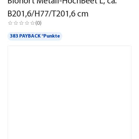
Biohort Metall-HochBeet L, ca.
B201,6/H77/T201,6 cm
(
0
)
383 PAYBACK °Punkte