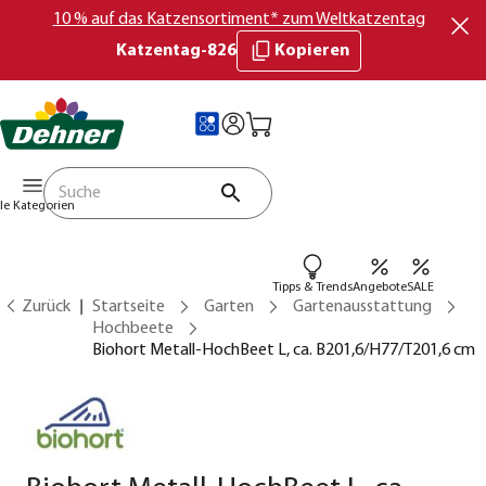
10 % auf das Katzensortiment* zum Weltkatzentag
Katzentag-826
Kopieren
lle Kategorien
Tipps & Trends
Angebote
SALE
Zurück
Startseite
Garten
Gartenausstattung
Hochbeete
Biohort Metall-HochBeet L, ca. B201,6/H77/T201,6 cm