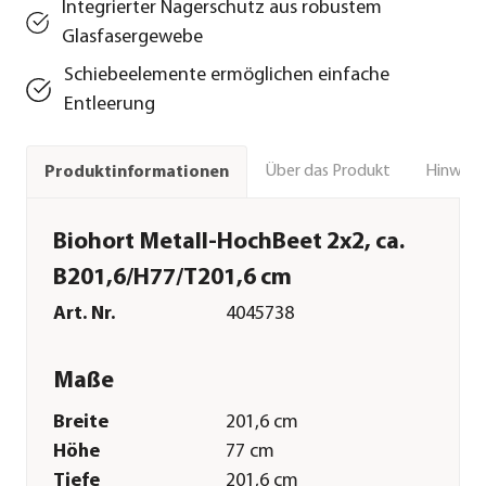
Integrierter Nagerschutz aus robustem
Glasfasergewebe
Schiebeelemente ermöglichen einfache
Entleerung
Über das Produkt
Hinweise
Produktinformationen
Biohort Metall-HochBeet 2x2, ca.
B201,6/H77/T201,6 cm
Art. Nr.
4045738
Maße
Breite
201,6 cm
Höhe
77 cm
Tiefe
201,6 cm