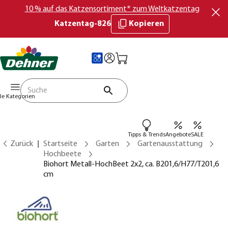
10 % auf das Katzensortiment* zum Weltkatzentag
Katzentag-826
Kopieren
lle Kategorien
Tipps & Trends
Angebote
SALE
Zurück
Startseite
Garten
Gartenausstattung
Hochbeete
Biohort Metall-HochBeet 2x2, ca. B201,6/H77/T201,6
cm