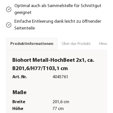
Optimal auch als Sammelstelle für Schnittgut
geeignet
Einfache Entleerung dank leicht zu öffnender
Seitenteile
Über das Produkt
Hinweise
Produktinformationen
Biohort Metall-HochBeet 2x1, ca.
B201,6/H77/T103,1 cm
Art. Nr.
4045761
Maße
Breite
201,6 cm
Höhe
77 cm