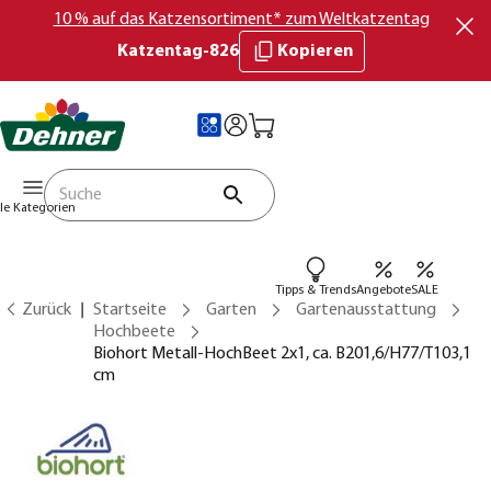
10 % auf das Katzensortiment* zum Weltkatzentag
Katzentag-826
Kopieren
lle Kategorien
Tipps & Trends
Angebote
SALE
Zurück
Startseite
Garten
Gartenausstattung
Hochbeete
Biohort Metall-HochBeet 2x1, ca. B201,6/H77/T103,1
cm