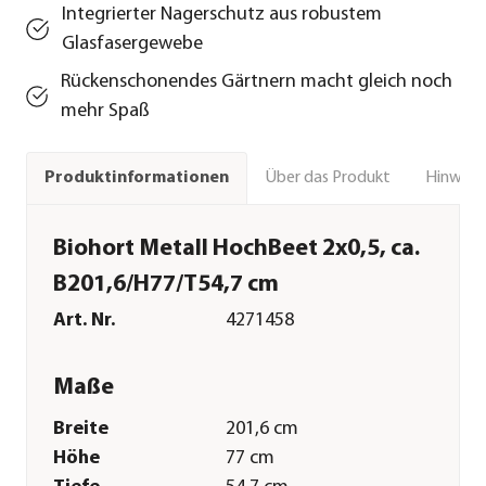
Integrierter Nagerschutz aus robustem
Glasfasergewebe
Rückenschonendes Gärtnern macht gleich noch
mehr Spaß
Über das Produkt
Hinweise
Produktinformationen
Biohort Metall HochBeet 2x0,5, ca.
B201,6/H77/T54,7 cm
Art. Nr.
4271458
Maße
Breite
201,6 cm
Höhe
77 cm