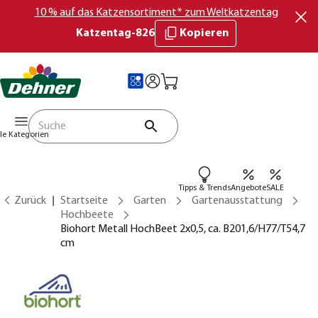
10 % auf das Katzensortiment* zum Weltkatzentag
Katzentag-826
Kopieren
lle Kategorien
Tipps & Trends
Angebote
SALE
Zurück
Startseite
Garten
Gartenausstattung
Hochbeete
Biohort Metall HochBeet 2x0,5, ca. B201,6/H77/T54,7
cm