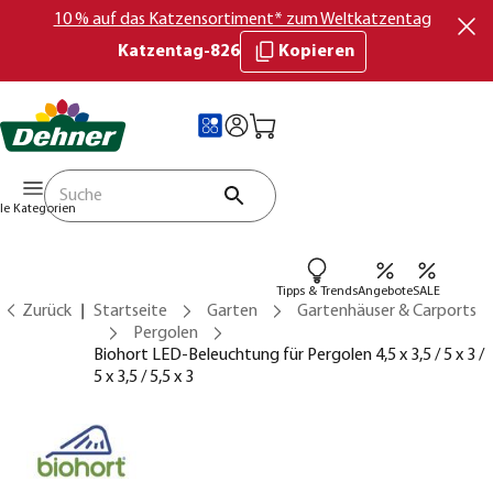
10 % auf das Katzensortiment* zum Weltkatzentag
Katzentag-826
Kopieren
lle Kategorien
Tipps & Trends
Angebote
SALE
Zurück
Startseite
Garten
Gartenhäuser & Carports
Pergolen
Biohort LED-Beleuchtung für Pergolen 4,5 x 3,5 / 5 x 3 /
5 x 3,5 / 5,5 x 3