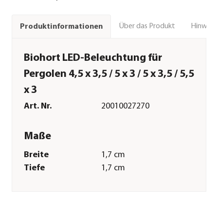
Über das Produkt
Hinweise
Produktinformationen
Biohort LED-Beleuchtung für
Pergolen 4,5 x 3,5 / 5 x 3 / 5 x 3,5 / 5,5
x 3
Art. Nr.
20010027270
Maße
Breite
1,7 cm
Tiefe
1,7 cm
Tiefe inkl.
820 cm
Dachüberstand
Gewicht
170 g