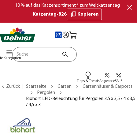
10 % auf das Katzensortiment* zum Weltkatzentag
Katzentag-826
Kopieren
lle Kategorien
Tipps & Trends
Angebote
SALE
Zurück
Startseite
Garten
Gartenhäuser & Carports
Pergolen
Biohort LED-Beleuchtung für Pergolen 3,5 x 3,5 / 4 x 3,5
/ 4,5 x 3