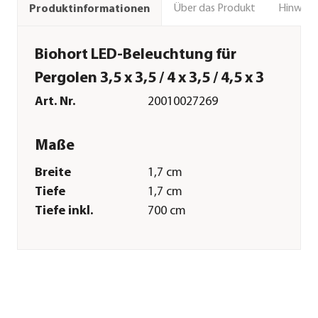
Über das Produkt
Hinweise
Produktinformationen
Biohort LED-Beleuchtung für
Pergolen 3,5 x 3,5 / 4 x 3,5 / 4,5 x 3
Art. Nr.
20010027269
Maße
Breite
1,7 cm
Tiefe
1,7 cm
Tiefe inkl.
700 cm
Dachüberstand
Gewicht
150 g
Merkmale
Materialien
Kunststoff