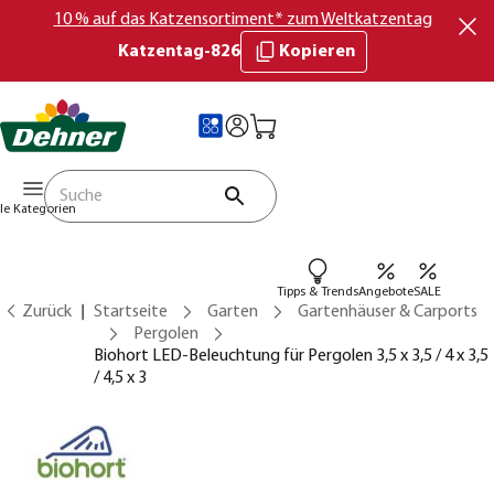
10 % auf das Katzensortiment* zum Weltkatzentag
Katzentag-826
Kopieren
lle Kategorien
Tipps & Trends
Angebote
SALE
Zurück
Startseite
Garten
Gartenhäuser & Carports
Pergolen
Biohort LED-Beleuchtung für Pergolen 3,5 x 3,5 / 4 x 3,5
/ 4,5 x 3