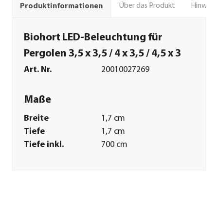
Über das Produkt
Hinweise
Produktinformationen
Biohort LED-Beleuchtung für
Pergolen 3,5 x 3,5 / 4 x 3,5 / 4,5 x 3
Art. Nr.
20010027269
Maße
Breite
1,7 cm
Tiefe
1,7 cm
Tiefe inkl.
700 cm
Dachüberstand
Gewicht
150 g
Merkmale
Materialien
Kunststoff