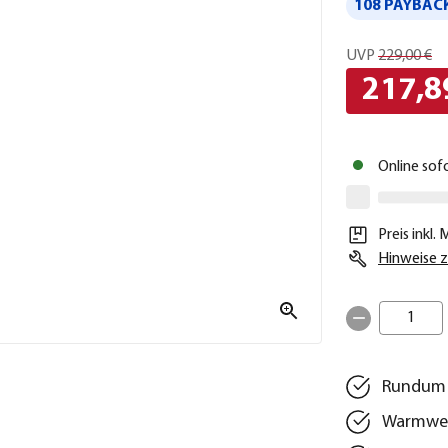
108 PAYBACK
UVP
229,00 €
217,8
Online sof
Preis inkl.
Hinweise z
1
Rundum v
Warmweiß