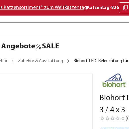
as Katzensortiment* zum Weltkatzentag
Katzentag-826
Angebote
SALE
ehör
Zubehör & Ausstattung
Biohort LED-Beleuchtung für P
Biohort 
3 / 4 x 3
(