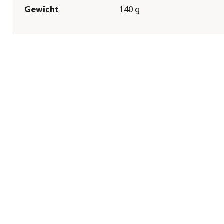
Gewicht
140 g
Technische Details
Lichtfarbe
Warmweiß
Herstellerangaben
Land
AT
Firma
Biohort GmbH
E-Mail
info@biohort.at
Straße
Pürnstein
Hausnummer
43
Postleitzahl
4120
Stadt
Neufelden