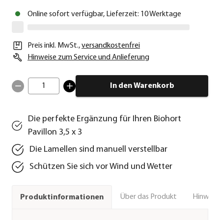
Online sofort verfügbar, Lieferzeit: 10 Werktage
Preis inkl. MwSt.
,
versandkostenfrei
Hinweise zum Service und Anlieferung
1
In den Warenkorb
Die perfekte Ergänzung für Ihren Biohort
Pavillon 3,5 x 3
Die Lamellen sind manuell verstellbar
Schützen Sie sich vor Wind und Wetter
Über das Produkt
Hinweise
Produktinformationen