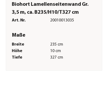
Biohort Lamellenseitenwand Gr.
3,5 m, ca. B235/H10/T327 cm
Art. Nr.
20010013035
Maße
Breite
235 cm
Höhe
10 cm
Tiefe
327 cm
Wandstärke
0,5 mm
Merkmale
Farbe
Dunkelgrau
Materialien
Stahl
Oberfläche
feuerverzinkt|lackiert
Sonstiges