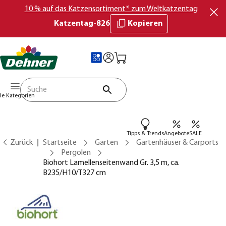
10 % auf das Katzensortiment* zum Weltkatzentag
Katzentag-826
Kopieren
lle Kategorien
Tipps & Trends
Angebote
SALE
Zurück
Startseite
Garten
Gartenhäuser & Carports
Pergolen
Biohort Lamellenseitenwand Gr. 3,5 m, ca.
B235/H10/T327 cm