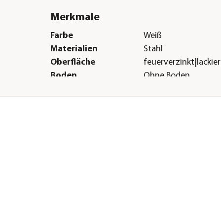
Merkmale
Farbe
Weiß
Materialien
Stahl
Oberfläche
feuerverzinkt|lackier
Boden
Ohne Boden
Herstellerangaben
Land
AT
Firma
Biohort GmbH
E-Mail
info@biohort.at
Straße
Pürnstein