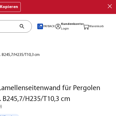
Kopieren
Kundenkonto
PAYBACK
Warenkorb
Login
a. B245,7/H235/T10,3 cm
Lamellenseitenwand für Pergolen
a. B245,7/H235/T10,3 cm
0
)