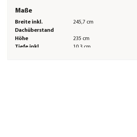
Maße
Breite inkl.
245,7 cm
Dachüberstand
Höhe
235 cm
Tiefe inkl.
10,3 cm
Dachüberstand
Gewicht
8,02 kg
Breite Sockelmaß
1,1 cm
Tiefe Sockelmaß
1,1 cm
Wandstärke
0,5 mm
Sonstiges
Marke
biohort
Garantie
20 Jahr(e)
Montagezustand
Lieferung erfolgt zerlegt