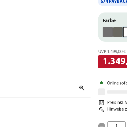
674 PAYBACK
Farbe
UVP
1.499,00 €
1.349
Online sof
Preis inkl.
Hinweise z
1