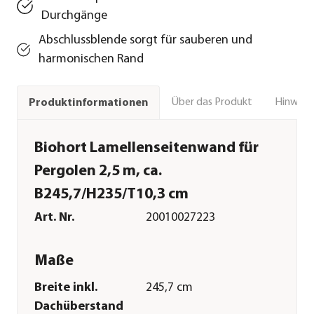
Durchgänge
Abschlussblende sorgt für sauberen und
harmonischen Rand
Über das Produkt
Hinweise
Produktinformationen
Biohort Lamellenseitenwand für
Pergolen 2,5 m, ca.
B245,7/H235/T10,3 cm
Art. Nr.
20010027223
Maße
Breite inkl.
245,7 cm
Dachüberstand