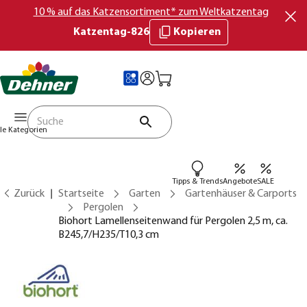
10 % auf das Katzensortiment* zum Weltkatzentag
Katzentag-826
Kopieren
lle Kategorien
Tipps & Trends
Angebote
SALE
Zurück
Startseite
Garten
Gartenhäuser & Carports
Pergolen
Biohort Lamellenseitenwand für Pergolen 2,5 m, ca.
B245,7/H235/T10,3 cm