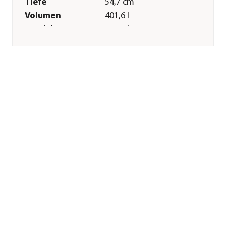
Tiefe
54,7 cm
Volumen
401,6 l
Gewicht
31,78 kg
Innenmaß Breite
194 cm
Innenmaß Höhe
45 cm
Innenmaß Tiefe
46 cm
Grundfläche
0,9 m²
Wandstärke
5 mm
Merkmale
Farbe
Silber
Materialien
Stahl
Oberfläche
feuerverzinkt
Form
Rechteckig
Einsatzbereich
Outdoor
Sonstiges
Marke
biohort