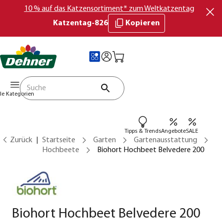
10 % auf das Katzensortiment* zum Weltkatzentag
Katzentag-826
Kopieren
lle Kategorien
Tipps & Trends
Angebote
SALE
Zurück
Startseite
Garten
Gartenausstattung
Hochbeete
Biohort Hochbeet Belvedere 200
Biohort Hochbeet Belvedere 200