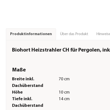
Über das Produkt
Hinweise
Produktinformationen
Biohort Heizstrahler CH für Pergolen, inkl
Maße
Breite inkl.
70 cm
Dachüberstand
Höhe
10 cm
Tiefe inkl.
14 cm
Dachüberstand