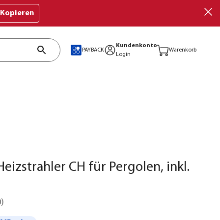
Kopieren
Kundenkonto
PAYBACK
Warenkorb
Login
Heizstrahler CH für Pergolen, inkl.
0
)