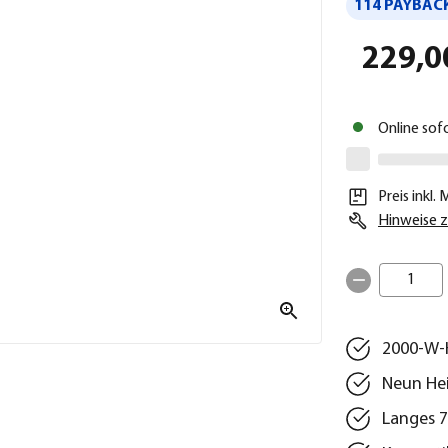
114 PAYBACK
229,0
Online sof
Preis inkl.
Hinweise z
1
2000-W-H
Neun Hei
Langes 7