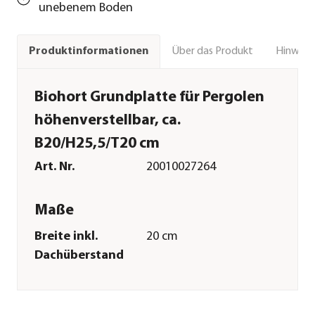
unebenem Boden
Über das Produkt
Hinweise
Produktinformationen
Biohort Grundplatte für Pergolen
höhenverstellbar, ca.
B20/H25,5/T20 cm
Art. Nr.
20010027264
Maße
Breite inkl.
20 cm
Dachüberstand
Höhe
25,5 cm
Tiefe inkl.
20 cm
Dachüberstand