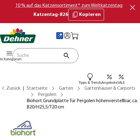
10 % auf das Katzensortiment* zum Weltkatzentag
Katzentag-826
Kopieren
lle Kategorien
Tipps & Trends
Angebote
SALE
Zurück
Startseite
Garten
Gartenhäuser & Carports
Pergolen
Biohort Grundplatte für Pergolen höhenverstellbar, ca.
B20/H25,5/T20 cm