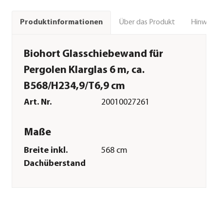
Über das Produkt
Hinweise
Produktinformationen
Biohort Glasschiebewand für
Pergolen Klarglas 6 m, ca.
B568/H234,9/T6,9 cm
Art. Nr.
20010027261
Maße
Breite inkl.
568 cm
Dachüberstand
Höhe
234,9 cm
Tiefe inkl.
6,9 cm
Dachüberstand
Gewicht
34,1 kg