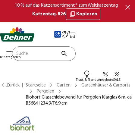
10 % auf das Katzensortiment* zum Weltkatzentag
Katzentag-826
Kopieren
lle Kategorien
Tipps & Trends
Angebote
SALE
Zurück
Startseite
Garten
Gartenhäuser & Carports
Pergolen
Biohort Glasschiebewand für Pergolen Klarglas 6 m, ca.
B568/H234,9/T6,9 cm