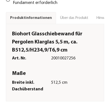
Fundament erforderlich
Über das Produkt
Hinweise
Produktinformationen
Biohort Glasschiebewand für
Pergolen Klarglas 5,5 m, ca.
B512,5/H234,9/T6,9 cm
Art. Nr.
20010027256
Maße
Breite inkl.
512,5 cm
Dachüberstand
Höhe
234,9 cm
Tiefe inkl.
6,9 cm
Dachüberstand