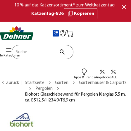
10 % auf das Katzensortiment* zum Weltkatzentag
Katzentag-826
Kopieren
lle Kategorien
Tipps & Trends
Angebote
SALE
Zurück
Startseite
Garten
Gartenhäuser & Carports
Pergolen
Biohort Glasschiebewand für Pergolen Klarglas 5,5 m,
ca. B512,5/H234,9/T6,9 cm